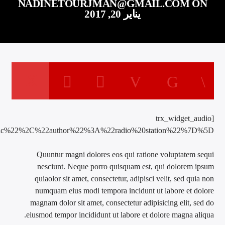
22url%22%3A%22http%3A%2F%2F46.105.180.202%3A8053%2Fli