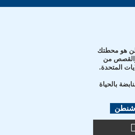
طن هو محطتك
 والقصص من
يات المتحدة.
ابضة بالحياة
اشنطن